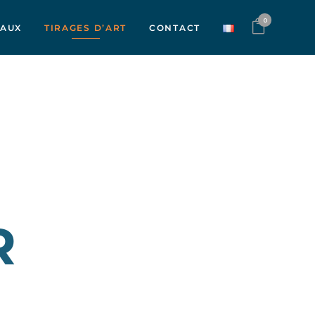
0
VAUX
TIRAGES D’ART
CONTACT
R