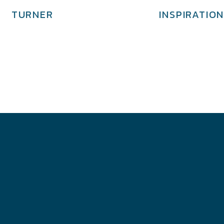
TURNER
INSPIRATIO
€
4,500.00
€
3,700.00