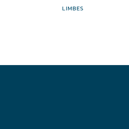
N
LIMBES
€
4,200.00