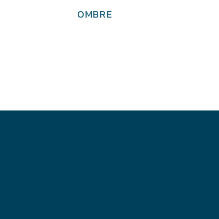
OMBRE
€
3,600.00