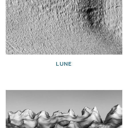
LUNE
€
3,700.00