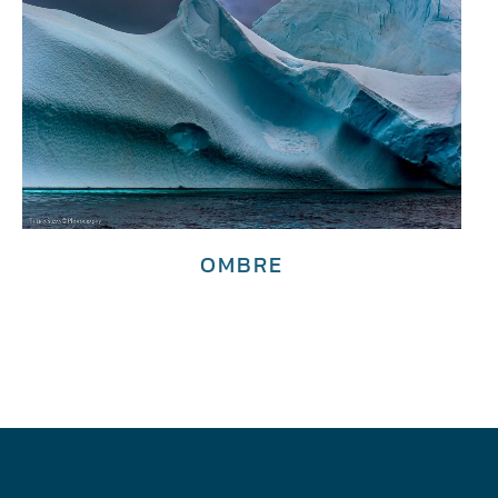
OMBRE
€
3,600.00