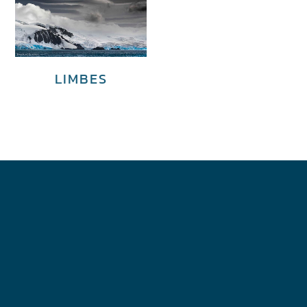
LIMBES
€
4,200.00