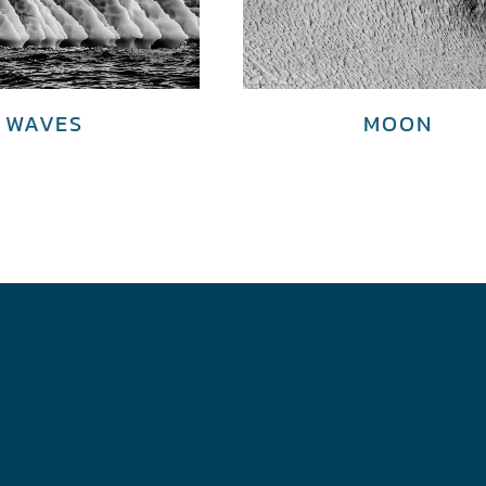
WAVES
MOON
€
4,000.00
€
3,700.00